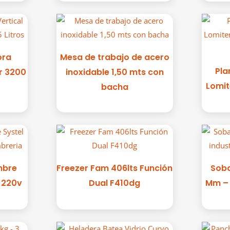
ora
Mesa de trabajo de acero
Pla
er 3200
inoxidable 1,50 mts con
Lomi
bacha
mbre
Freezer Fam 406lts Función
Sob
o 220v
Dual F410dg
Mm – 