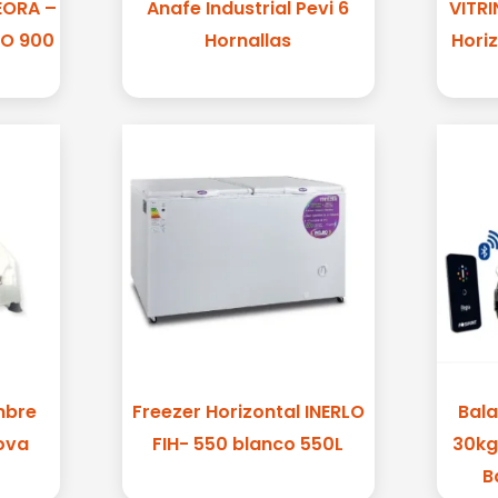
EORA –
Anafe Industrial Pevi 6
VITR
VO 900
Hornallas
Hori
mbre
Freezer Horizontal INERLO
Bala
ova
FIH- 550 blanco 550L
30kg
B