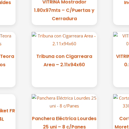
VITRINA Mostrador
aldes
In
1.80x97mts – C/Puertas y
Cerradura
 Teora
Tribuna con Cigarreara
VITR
ros
Area – 2.11x94x60
0.
iket FR
Panchera Eléctrica Lourdes
Cor
4L
25 uni – 8 c/Panes
Moret