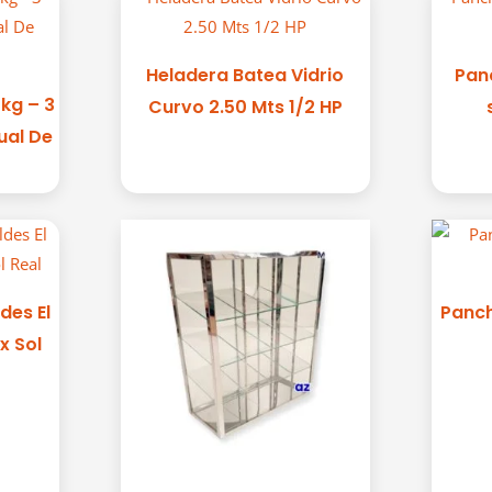
Heladera Batea Vidrio
Pan
4kg – 3
Curvo 2.50 Mts 1/2 HP
ual De
des El
Panch
x Sol