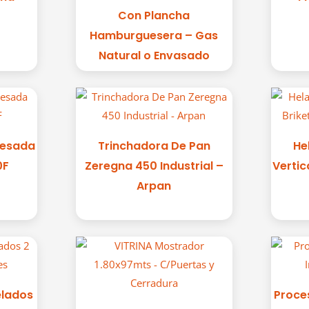
Con Plancha
Hamburguesera – Gas
Natural o Envasado
Mesada
Trinchadora De Pan
He
0F
Zeregna 450 Industrial –
Vertic
Arpan
elados
Proce