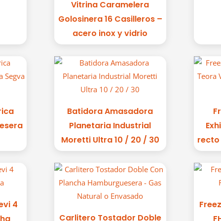
Vitrina Caramelera
Golosinera 16 Casilleros –
acero inox y vidrio
rica
Batidora Amasadora
F
esera
Planetaria Industrial
Exh
Moretti Ultra 10 / 20 / 30
recto
evi 4
Freez
Carlitero Tostador Doble
cha
F