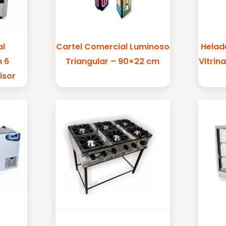
al
Cartel Comercial Luminoso
Helad
 6
Triangular – 90×22 cm
Vitrin
isor