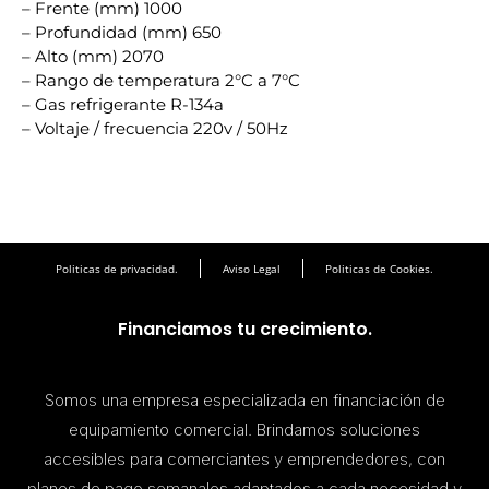
– Frente (mm) 1000
– Profundidad (mm) 650
– Alto (mm) 2070
– Rango de temperatura 2°C a 7°C
– Gas refrigerante R-134a
– Voltaje / frecuencia 220v / 50Hz
Politicas de privacidad.
Aviso Legal
Politicas de Cookies.
Financiamos tu crecimiento.
Somos una empresa especializada en financiación de
equipamiento comercial. Brindamos soluciones
accesibles para comerciantes y emprendedores, con
planes de pago semanales adaptados a cada necesidad y