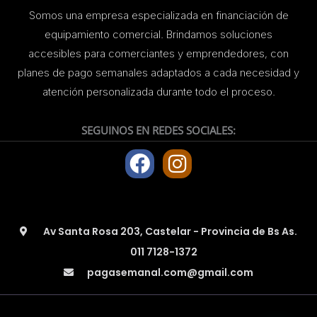
Somos una empresa especializada en financiación de
equipamiento comercial. Brindamos soluciones
accesibles para comerciantes y emprendedores, con
planes de pago semanales adaptados a cada necesidad y
atención personalizada durante todo el proceso.
SEGUINOS EN REDES SOCIALES:
F
I
a
n
c
s
e
t
Av Santa Rosa 203, Castelar - Provincia de Bs As.
b
a
011 7128-1372
o
g
pagasemanal.com@gmail.com
o
r
k
a