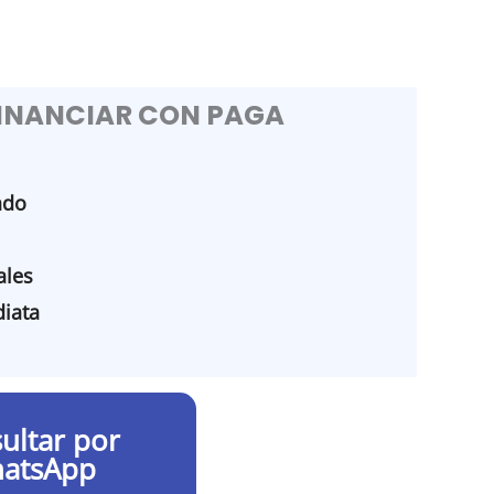
FINANCIAR CON PAGA
ado
les
iata
ultar por
atsApp