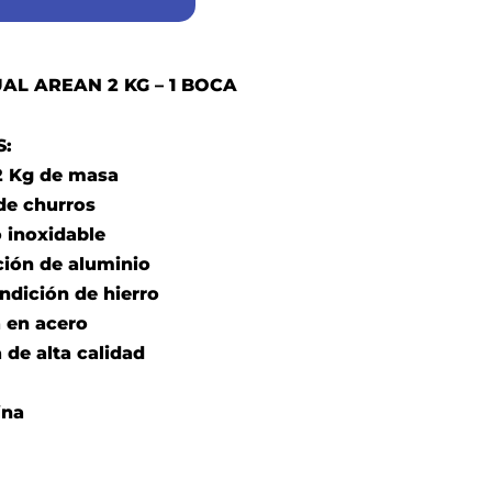
L AREAN 2 KG – 1 BOCA
S:
2 Kg de masa
 de churros
o inoxidable
ción de aluminio
ndición de hierro
a en acero
de alta calidad
ina