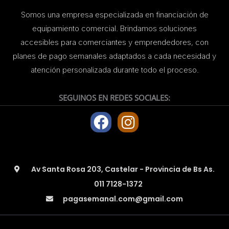
Somos una empresa especializada en financiación de
equipamiento comercial. Brindamos soluciones
accesibles para comerciantes y emprendedores, con
planes de pago semanales adaptados a cada necesidad y
atención personalizada durante todo el proceso.
SEGUINOS EN REDES SOCIALES:
F
I
a
n
c
s
e
t
Av Santa Rosa 203, Castelar - Provincia de Bs As.
b
a
011 7128-1372
o
g
pagasemanal.com@gmail.com
o
r
k
a