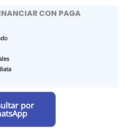
FINANCIAR CON PAGA
ado
les
iata
ultar por
atsApp