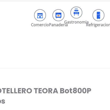
Gastronomia
Comercio
Panaderia
Refrigeracio
OTELLERO TEORA Bot800P
os