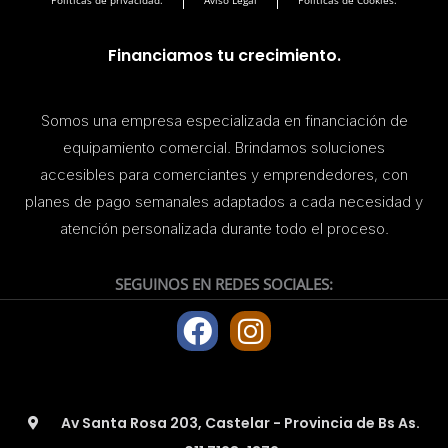
Politicas de privacidad.
Aviso Legal
Politicas de Cookies.
Financiamos tu crecimiento.
Somos una empresa especializada en financiación de
equipamiento comercial. Brindamos soluciones
accesibles para comerciantes y emprendedores, con
planes de pago semanales adaptados a cada necesidad y
atención personalizada durante todo el proceso.
SEGUINOS EN REDES SOCIALES:
F
I
a
n
c
s
e
t
Av Santa Rosa 203, Castelar - Provincia de Bs As.
b
a