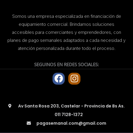
Somos una empresa especializada en financiación de
equipamiento comercial. Brindamos soluciones
accesibles para comerciantes y emprendedores, con
planes de pago semanales adaptados a cada necesidad y
atención personalizada durante todo el proceso.
SEGUINOS EN REDES SOCIALES:
F
I
a
n
c
s
e
t
Av Santa Rosa 203, Castelar - Provincia de Bs As.
b
a
011 7128-1372
o
g
pagasemanal.com@gmail.com
o
r