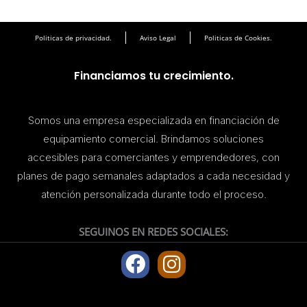
Politicas de privacidad.
Aviso Legal
Politicas de Cookies.
Financiamos tu crecimiento.
Somos una empresa especializada en financiación de
equipamiento comercial. Brindamos soluciones
accesibles para comerciantes y emprendedores, con
planes de pago semanales adaptados a cada necesidad y
atención personalizada durante todo el proceso.
SEGUINOS EN REDES SOCIALES:
F
I
a
n
c
s