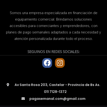
Somos una empresa especializada en financiación de
equipamiento comercial. Brindamos soluciones
accesibles para comerciantes y emprendedores, con
planes de pago semanales adaptados a cada necesidad y
atención personalizada durante todo el proceso.
SEGUINOS EN REDES SOCIALES:
F
I
a
n
c
s
e
t
Av Santa Rosa 203, Castelar - Provincia de Bs As.
b
a
011 7128-1372
o
g
pagasemanal.com@gmail.com
o
r