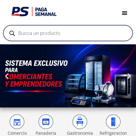
Ir
al
contenido
Búsqueda
de
productos
.
Comercio
Panaderia
Gastronomia
Refrigeracion