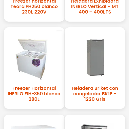
Freezer horizontal
Heladera Exhibidora
Teora FH250 blanco
INERLO Vertical – MT
230L 220V
400 – 400LTS
Freezer Horizontal
Heladera Briket con
INERLO FIH-350 blanco
congelador BK1F –
280L
1220 Gris