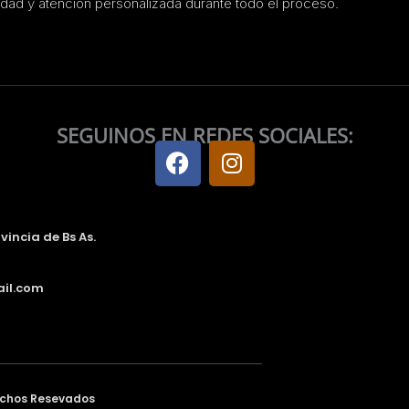
dad y atención personalizada durante todo el proceso.
SEGUINOS EN REDES SOCIALES:
F
I
a
n
c
s
e
t
b
a
vincia de Bs As.
o
g
o
r
il.com
k
a
m
echos Resevados