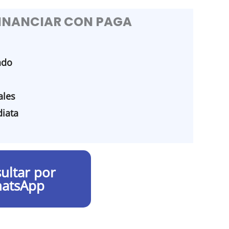
FINANCIAR CON PAGA
ado
les
iata
ultar por
atsApp