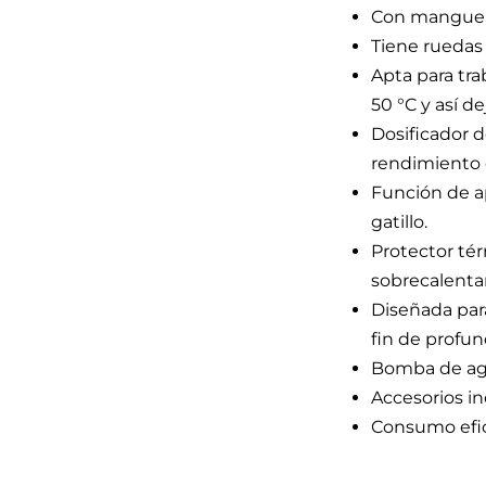
Con manguera
Tiene ruedas p
Apta para tr
50 °C y así de
Dosificador 
rendimiento 
Función de a
gatillo.
Protector té
sobrecalenta
Diseñada para
fin de profund
Bomba de agu
Accesorios in
Consumo efic