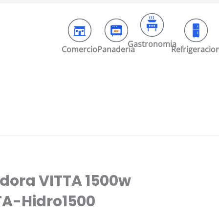
Gastronomia
Comercio
Panaderia
Refrigeracio
dora VITTA 1500w
TA-Hidro1500