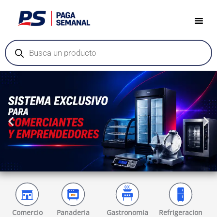
Ir
al
contenido
Búsqueda
de
productos
.
Comercio
Panaderia
Gastronomia
Refrigeracion