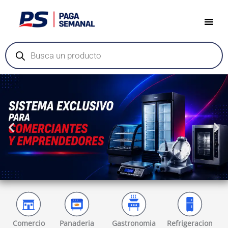
Ir
al
contenido
Búsqueda
de
productos
.
Comercio
Panaderia
Gastronomia
Refrigeracion