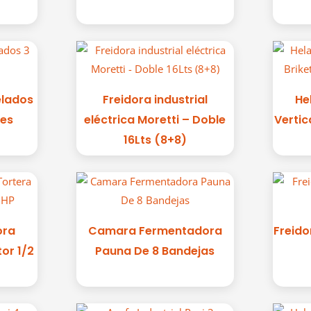
elados
Freidora industrial
He
des
eléctrica Moretti – Doble
Vertic
16Lts (8+8)
ora
Camara Fermentadora
Freido
tor 1/2
Pauna De 8 Bandejas