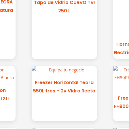
 TEORA
Tapa de Vidrio CURVO TVI
atura
250 L
Horn
Electr
Freezer Horizontal Teora
con
550Litros – 2v Vidro Recto
Free
1211
FH800