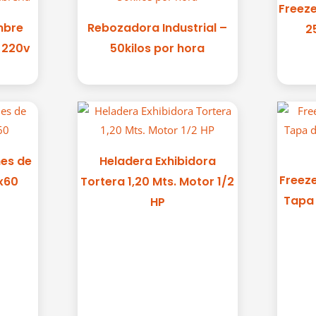
Freeze
mbre
Rebozadora Industrial –
2
o 220v
50kilos por hora
nes de
Heladera Exhibidora
Freeze
x60
Tortera 1,20 Mts. Motor 1/2
Tapa 
HP