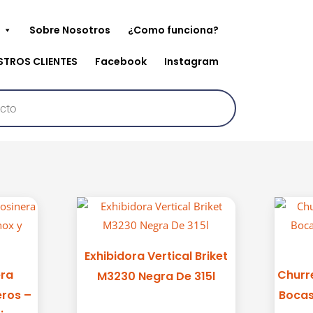
Sobre Nosotros
¿Como funciona?
STROS CLIENTES
Facebook
Instagram
Exhibidora Vertical Briket
era
Churre
M3230 Negra De 315l
eros –
Bocas