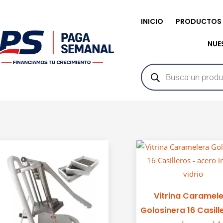
INICIO
PRODUCTOS
ntenido
NUE
Búsqueda
de
productos
Vitrina Caramel
Golosinera 16 Casill