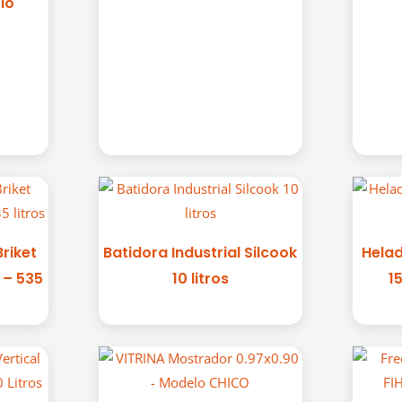
io
Briket
Batidora Industrial Silcook
Helad
 – 535
10 litros
1