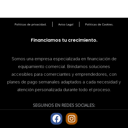
Politicas de privacidad.
Aviso Legal
Politicas de Cookies.
Financiamos tu crecimiento.
Somos una empresa especializada en financiación de
equipamiento comercial. Brindamos soluciones
accesibles para comerciantes y emprendedores, con
planes de pago semanales adaptados a cada necesidad y
atención personalizada durante todo el proceso.
SEGUINOS EN REDES SOCIALES:
F
I
a
n