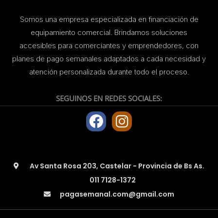
Somos una empresa especializada en financiación de
equipamiento comercial. Brindamos soluciones
accesibles para comerciantes y emprendedores, con
planes de pago semanales adaptados a cada necesidad y
atención personalizada durante todo el proceso.
SEGUINOS EN REDES SOCIALES:
F
I
a
n
c
s
e
t
Av Santa Rosa 203, Castelar - Provincia de Bs As.
b
a
011 7128-1372
o
g
pagasemanal.com@gmail.com
o
r
k
a