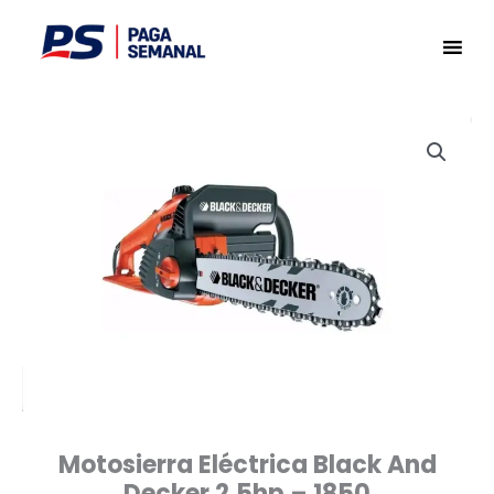
Ir
al
contenido
Motosierra Eléctrica Black And
Decker 2,5hp – 1850