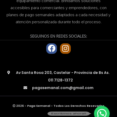
equipamiento comercial. Brindamos soluciones
accesibles para comerciantes y emprendedores, con
planes de pago semanales adaptados a cada necesidad y
atención personalizada durante todo el proceso.
SEGUINOS EN REDES SOCIALES:
F
I
a
n
c
s
e
t
Av Santa Rosa 203, Castelar - Provincia de Bs As.
b
a
011 7128-1372
o
g
pagasemanal.com@gmail.com
o
r
k
a
m
Ⓒ 2026 - Paga Semanal - Todos Los Derechos Resevados
Escribinos ahora!!