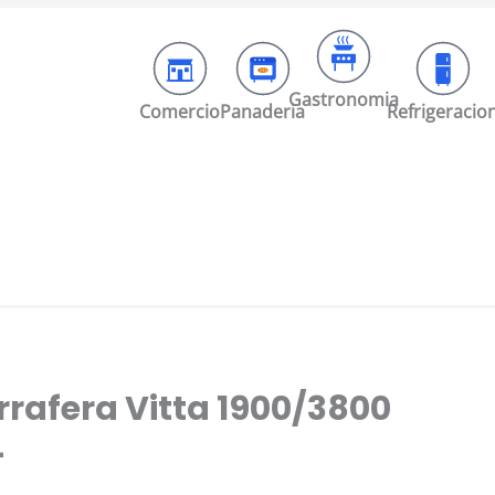
Gastronomia
Comercio
Panaderia
Refrigeracio
rrafera Vitta 1900/3800
–