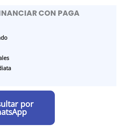
FINANCIAR CON PAGA
ado
les
iata
ultar por
atsApp