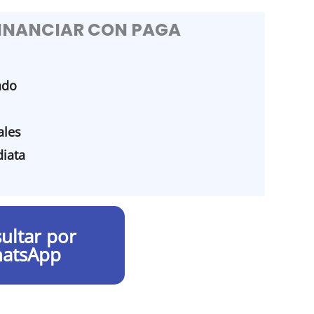
FINANCIAR CON PAGA
ado
les
iata
ultar por
atsApp