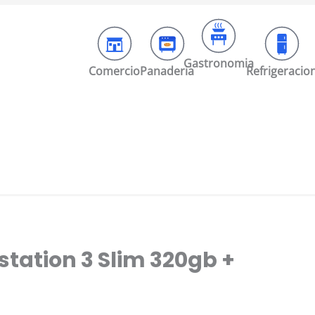
Gastronomia
Comercio
Panaderia
Refrigeracio
station 3 Slim 320gb +