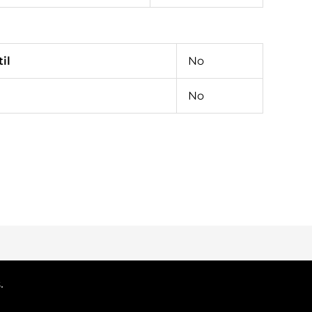
il
No
No
.