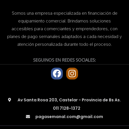
Somos una empresa especializada en financiación de
equipamiento comercial. Brindamos soluciones
accesibles para comerciantes y emprendedores, con
planes de pago semanales adaptados a cada necesidad y
atención personalizada durante todo el proceso.
SEGUINOS EN REDES SOCIALES:
F
I
a
n
c
s
e
t
Av Santa Rosa 203, Castelar - Provincia de Bs As.
b
a
011 7128-1372
o
g
pagasemanal.com@gmail.com
o
r
k
a